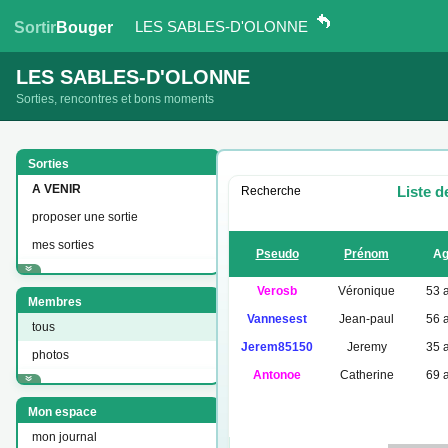
LES SABLES-D'OLONNE
Sortir
Bouger
LES SABLES-D'OLONNE
Sorties, rencontres et bons moments
Sorties
A VENIR
Liste d
Recherche
proposer une sortie
mes sorties
Pseudo
Prénom
A
Verosb
Véronique
53 
Membres
Vannesest
Jean-paul
56 
tous
Jerem85150
Jeremy
35 
photos
Antonoe
Catherine
69 
Mon espace
mon journal