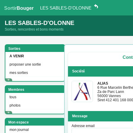
LES SABLES-D'OLONNE
Sortir
Bouger
LES SABLES-D'OLONNE
Sorties, rencontres et bons moments
Sorties
A VENIR
Cont
proposer une sortie
Société
mes sorties
ALIAS
6 Rue Marcelin Berthe
Membres
Za de Parc Lann
56000 Vannes
tous
Siret 412 401 168 00
photos
Message
Mon espace
Adresse email
mon journal