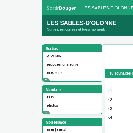
LES SABLES-D'OLONN
Sortir
Bouger
LES SABLES-D'OLONNE
Sorties, rencontres et bons moments
Sorties
A VENIR
proposer une sortie
mes sorties
Tu souhaites 
Membres
c1
tous
c2
photos
c3
c4
Mon espace
mon journal