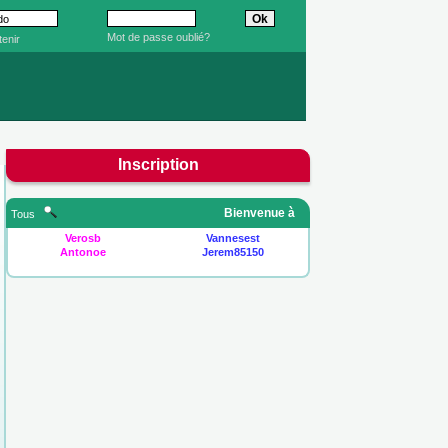
Mot de passe oublié?
enir
Inscription
Bienvenue à
Tous
Verosb
Vannesest
Antonoe
Jerem85150