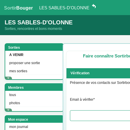
LES SABLES-D'OLONNE
Sortir
Bouger
LES SABLES-D'OLONNE
Sorties, rencontres et bons moments
Sorties
A VENIR
Faire connaître Sortir
proposer une sortie
mes sorties
Vérification
Présence de vos contacts sur Sortirb
Membres
tous
Email à vérifier*
photos
Mon espace
mon journal